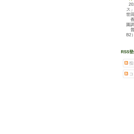
20
ス
世
香
園
普
B2
RSS
投
コ