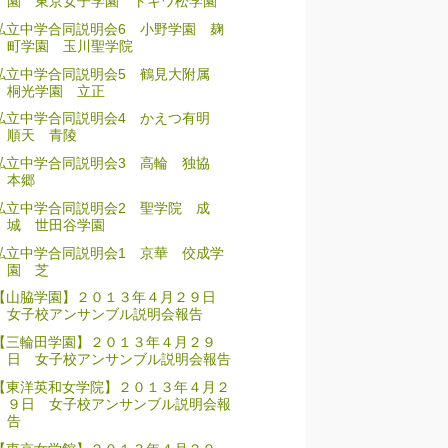
園 東京女子学園 トキワ松学園
私立中学合同説明会6 小野学園 麹
町学園 玉川聖学院
私立中学合同説明会5 鶴見大附属
桐光学園 立正
私立中学合同説明会4 かえつ有明
順天 青陵
私立中学合同説明会3 高輪 独協
本郷
私立中学合同説明会2 聖学院 成
城 世田谷学園
私立中学合同説明会1 京華 佼成学
園 芝
【山脇学園】２０１３年４月２９日
女子校アンサンブル説明会報告
【三輪田学園】２０１３年４月２９
日 女子校アンサンブル説明会報告
【東洋英和女学院】２０１３年４月２
９日 女子校アンサンブル説明会報
告