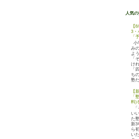
人気の
【8
3
「
小
み
よ
「
け
「
ち
塾だ
【
「
料)
「
い
た
新
ら
い