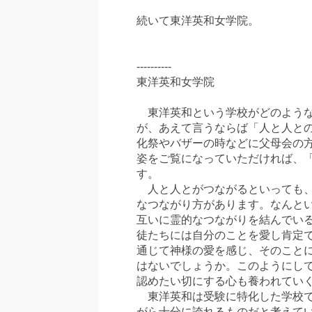
続いて東洋英和女学院。
----------
東洋英和女学院
東洋英和という学校がどのような
が、あえて言うならば「人と人と
化祭やバザーの時などに父母会の
姿をご覧になっていただければ、
す。
人と人とがつながるといっても、
なつながり方があります。なんと
互いに霊的なつながりを結んでい
徒たちには自分のことを愛し肯定
通じて神様の愛を感じ、そのこと
はないでしょうか。このようにし
認めたい切にする心も養われてい
東洋英和は受験に特化した学校で
がら十分に誇れるものだと考えて