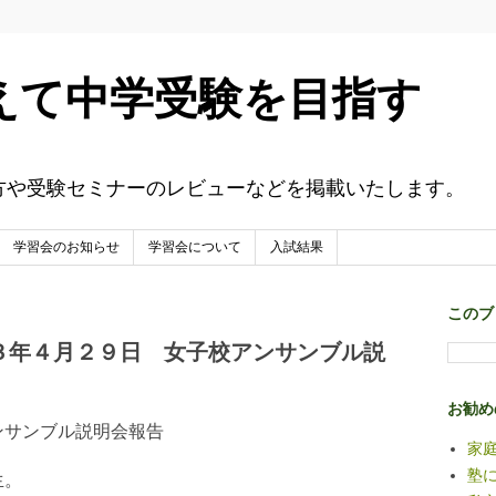
えて中学受験を目指す
方や受験セミナーのレビューなどを掲載いたします。
学習会のお知らせ
学習会について
入試結果
このブ
３年４月２９日 女子校アンサンブル説
お勧め
ンサンブル説明会報告
家
塾
生。