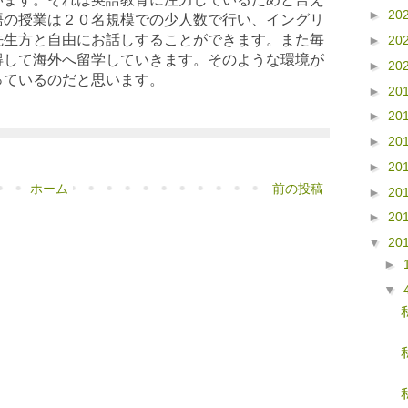
►
20
語の授業は２０名規模での少人数で行い、イングリ
先生方と自由にお話しすることができます。また毎
►
20
得して海外へ留学していきます。そのような環境が
►
20
っているのだと思います。
►
20
►
20
►
20
►
20
ホーム
前の投稿
►
20
►
20
▼
20
►
▼