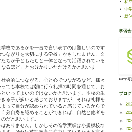
私
中
新
学習会
学校であるかを一言で言い表すのは難しいのです
のつながりを大切にする学校」かもしれません。文
方たちが子どもたちと一体となって活躍されている
「なるほど」とお分かりいただけるかと思いま
中学受
社会的につながる、心と心でつながるなど、様々
いっても本校では朝に行う礼拝の時間を通じて、お
るといってよいのではないかと思います。本校の生
ブログ
できる子が多いと感じておりますが、それは礼拝を
►
20
によって自分が認められていると感じているからで
て自分自身を認めることができれば、自然と他者を
►
20
くのだと思います。
►
20
はありません。しかしその進学実績は小規模校な
►
20
います。それは英語教育に注力しているためと言え