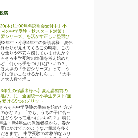
投稿
/20(木)11:00無料説明会受付中】小
・小4の中学受験・秋スタート対策！
予習シリーズ」を活かす正しい塾選び
学3年生・小学4年生の保護者様、夏休
の終わりが見えてくるこの時期、この
うな焦りや不安を感じていませんか？
そろそろ中学受験の準備を考え始めた
れど、何から手をつければいいの？」
四谷大塚の『予習シリーズ』って、う
の子に使いこなせるかしら…」 「大手
と大人数で埋...
新3年生の保護者様へ】夏期講習前の
塾選び」に！全国統一小学生テスト(無
を受ける5つのメリット
そろそろ中学受験の準備を始めた方が
いのかな？」 「でも、うちの子に合っ
塾はどうやって選べばいいの？」 特に
3年生・新4年生の保護者様から、春か
初夏にかけてこのようなご相談を多く
ただきます。 中学受験の本格的なカリ