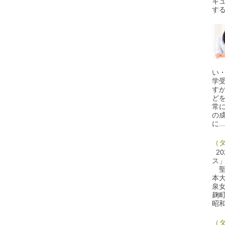
キ
する
い
学
す
ど
常
の
に...
（
20
ス」
聖
本
泉
麹
昭和
（