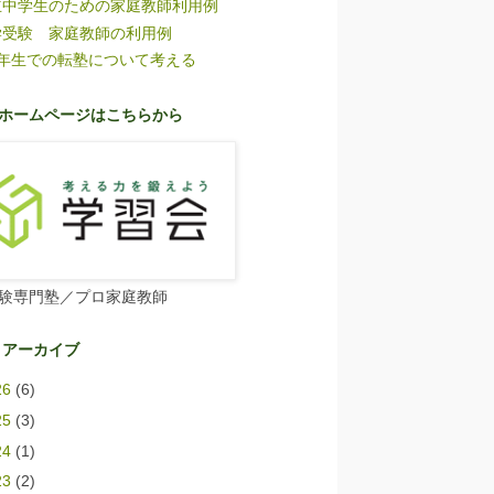
立中学生のための家庭教師利用例
学受験 家庭教師の利用例
6年生での転塾について考える
ホームページはこちらから
験専門塾／プロ家庭教師
 アーカイブ
26
(6)
25
(3)
24
(1)
23
(2)