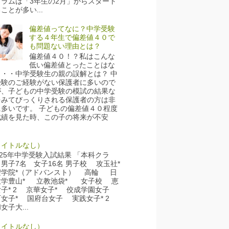
ュラムは「3年生の2月」からスタート
ことが多い...
偏差値ってなに？中学受験
する４年生で偏差値４０で
も問題ない理由とは？
偏差値４０！？私はこんな
低い偏差値とったことはな
・・・中学受験生の親の誤解とは？ 中
受験のご経験がない保護者に多いので
が、子どもの中学受験の模試の結果な
をみてびっくりされる保護者の方は非
に多いです。 子どもの偏差値４０程度
成績を見た時、この子の将来が不安
タイトルなし）
25年中学受験入試結果 「本科クラ
男子7名 女子16名 男子校 攻玉社*
学院*（アドバンスト） 高輪 日
大学豊山* 立教池袋* 女子校 恵
女子* 2 京華女子* 佼成学園女子
町女子* 国府台女子 実践女子* 2
女子大...
タイトルなし）