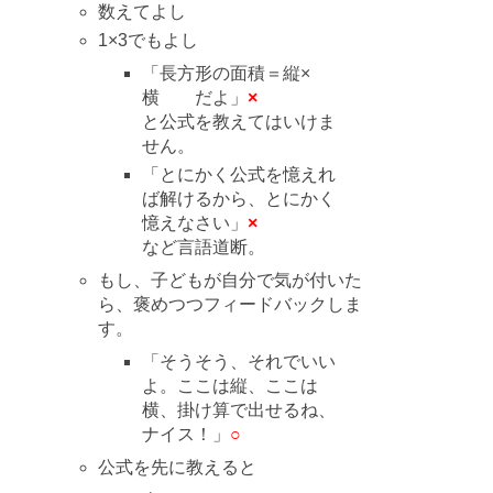
数えてよし
1×3でもよし
「長方形の面積＝縦×
横 だよ」
×
と公式を教えてはいけま
せん。
「とにかく公式を憶えれ
ば解けるから、とにかく
憶えなさい」
×
など言語道断。
もし、子どもが自分で気が付いた
ら、褒めつつフィードバックしま
す。
「そうそう、それでいい
よ。ここは縦、ここは
横、掛け算で出せるね、
ナイス！」
○
公式を先に教えると