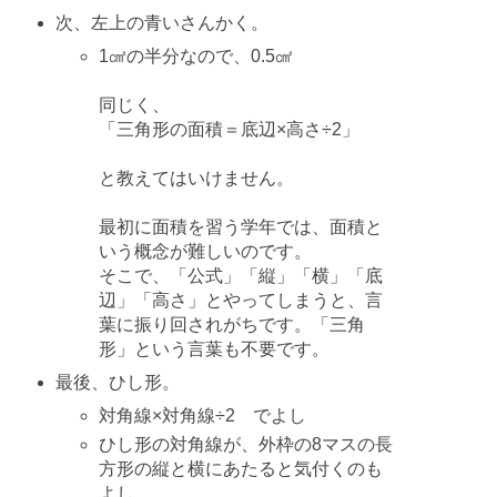
次、左上の青いさんかく。
1㎠の半分なので、0.5㎠
同じく、
「三角形の面積＝底辺×高さ÷2」
と教えてはいけません。
最初に面積を習う学年では、面積と
いう概念が難しいのです。
そこで、「公式」「縦」「横」「底
辺」「高さ」とやってしまうと、言
葉に振り回されがちです。「三角
形」という言葉も不要です。
最後、ひし形。
対角線×対角線÷2 でよし
ひし形の対角線が、外枠の8マスの長
方形の縦と横にあたると気付くのも
よし