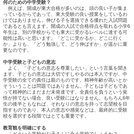
何のための中学受験？
例えば、開成が東大合格が多いのは、頭の良い子が集ま
っているからであって、東大受験の良い授業をしているわ
けではありません。伸びる子を選抜できる優れた入試問題
であるとも言えます。開成の入試で合格得点を取れる小学6
年生は、別の学校からでも東大に受かるレベルに達する可
能性は高いと思います。「どこに受かるか、どこに行く
か」よりも、「どう勉強して、どう伸ばすか」が遥かに重
要なのです。
中学受験と子どもの意志
よく、「子どもの意志を尊重したい」という言葉を聞き
ます。子どもの意志は大切ですしやるのは本人ですが、中
学受験の全ての責任は親のものです。精神年齢が高いとか
そういうことは問題ではありません。子どもは子どもであ
って精神的にまだまだ未発達です。全責任を負うという覚
悟が持てない場合、良い受験にはなりません。もちろん6年
生の後半ともなれば、それなりの意志を持って志望校を目
指すものであり、本人の意志や感覚などは、最終的に受験
校を選択する段階ではとても重要です。
教育観を明確にする
「どういう学校がお子さんに合う学校でしょうか？」