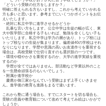
「どういう受験の仕方をしますか？」
明確に答えられる方もいますし、これから考えていかれる
方も多いと思います。参考までにいくつかポイントをお伝
えいたします。
・絶対に私立中学に進学させるかどうか
乱暴な言い方をします。公立中学は生徒の幅が広く、東
大や医学部に合格する子もいれば、勉強を全くしない子も
いたりします。私立中学は学力の層があり、トップ校には
トップ校なりの生徒が集まります。偏差値40の学校はそれ
なりになります。学歴や意識の高いお友達作りを重視する
場合は、高校受験で仕切り直すのも選択肢の一つです。
・環境や穏やかさを重視するのか、大学の進学実績を重視
するのか
学歴が全てではありません。部活動など学業以外のこと
を一生懸命頑張るのもいいでしょう。
・附属か進学校か
慶應か御三家かなんていう受験はまず上手くいきませ
ん。進学後の教育も進路もまるで違います。
これから塾に通う場合も、すでにスタートを切る場合も、
受験の意義や教育観について改めて考えてみ絵はいかがで
しょうか。