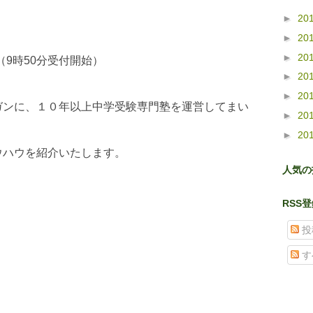
►
20
►
20
►
20
分（9時50分受付開始）
►
20
►
20
ガンに、１０年以上中学受験専門塾を運営してまい
►
20
►
20
ウハウを紹介いたします。
人気の
RSS
投
す
格
２