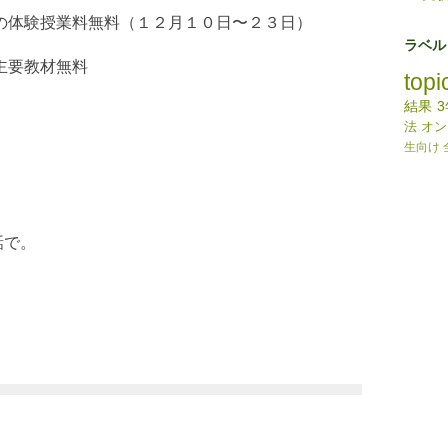
の体験授業料無料（１２月１０日〜２３日）
ラベル
主要教材無料
topi
結果
法
オン
生向け
話で。