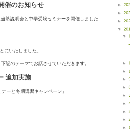
開催のお知らせ
►
20
►
20
）に当塾説明会と中学受験セミナーを開催しました
►
20
▼
20
▼
ことにいたしました。
►
、下記のテーマでお話させていただきます。
►
ー 追加実施
►
►
ミナーと冬期講習キャンペーン』
►
►
►
►
►