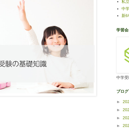
私
中
新
学習会
中学受
ブログ
►
20
►
20
►
20
►
20