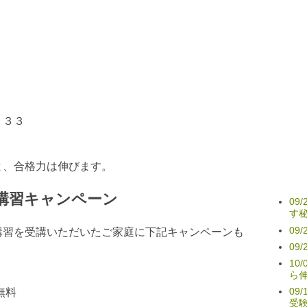
．３３
と、合格力は伸びます。
講習キャンペーン
09
す
09
講習を受講いただいたご家庭に下記キャンペーンも
09
10
ら
09
無料
受