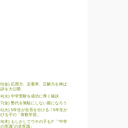
/20(金) 応用力、定着率、正解力を伸ば
秘訣を大公開
/24(火) 中学受験を成功に導く秘訣
/27(金) 塾代を無駄にしない親になろう
/01(火) 5年生が合否を分ける！6年生か
伸びる子の「算数学習」
/19(木) もしかしてウチの子も⁉「“中学
験の常識”の非常識」