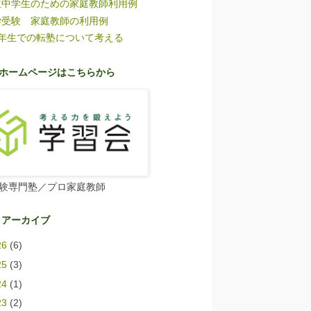
立中学生のための家庭教師利用例
学受験 家庭教師の利用例
6年生での転塾について考える
ホームページはこちらから
験専門塾／プロ家庭教師
 アーカイブ
26
(6)
25
(3)
24
(1)
23
(2)