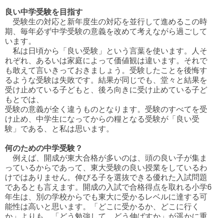
良い中学受験を目指す
受験生の対応と新年度生の対応を並行して進めるこの時
期、毎年必ず中学受験の意義を改めて考えながら過ごして
います。
私は日頃から「良い受験」という言葉を使います。人そ
れぞれ、あるいは家庭によって価値観は違います。それで
も敢えて言いきっておきましょう。受験したことを後悔す
るような受験は失敗です。結果が同じでも、堂々と結果を
受け止めている子どもと、後ろ向きに受け止めている子ど
もとでは、
受験の意義が全く違うものとなります。受験のすべてを受
け止め、中学生になってからの糧となる受験が「良い受
験」である、と私は思います。
何のための中学受験？
例えば、開成が東大合格が多いのは、頭の良い子が集ま
っているからであって、東大受験の良い授業をしているわ
けではありません。伸びる子を選抜できる優れた入試問題
であるとも言えます。開成の入試で合格得点を取れる小学6
年生は、別の学校からでも東大に受かるレベルに達する可
能性は高いと思います。「どこに受かるか、どこに行く
か」よりも、「どう勉強して、どう伸ばすか」が遥かに重